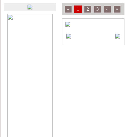
«
1
2
3
4
»