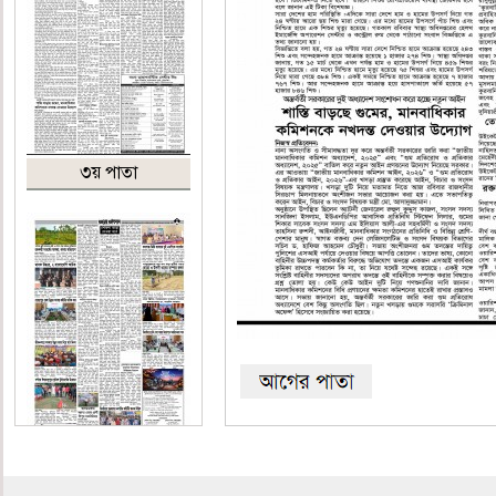
৩য় পাতা
শেষ পাতা