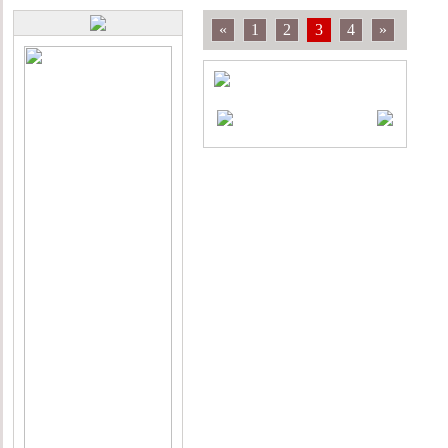
«
1
2
3
4
»