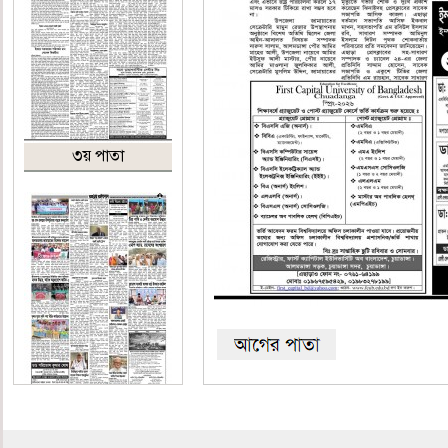
৩য় পাতা
শেষ পাতা