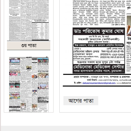
৩য় পাতা
শেষ পাতা