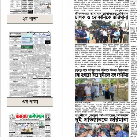
২য় পাতা
৩য় পাতা